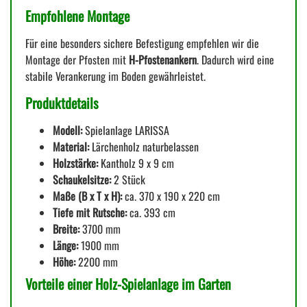
Empfohlene Montage
Für eine besonders sichere Befestigung empfehlen wir die
Montage der Pfosten mit
H-Pfostenankern
. Dadurch wird eine
stabile Verankerung im Boden gewährleistet.
Produktdetails
Modell:
Spielanlage LARISSA
Material:
Lärchenholz naturbelassen
Holzstärke:
Kantholz 9 x 9 cm
Schaukelsitze:
2 Stück
Maße (B x T x H):
ca. 370 x 190 x 220 cm
Tiefe mit Rutsche:
ca. 393 cm
Breite:
3700 mm
Länge:
1900 mm
Höhe:
2200 mm
Vorteile einer Holz-Spielanlage im Garten