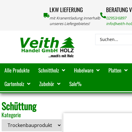
LKW LIEFERUNG
BERATUNG 
mit Kranentladung innerhalb
02953/6897
unseres Liefergebietes!
info@veith-ho
Alle Produkte
Schnittholz
Hobelware
Platten
Gartenholz
Zubehör
Sale%
Schüttung
Kategorie