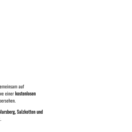
 gemeinsam auf
ive einer
kostenlosen
bersehen.
Marsberg, Salzkotten und
.