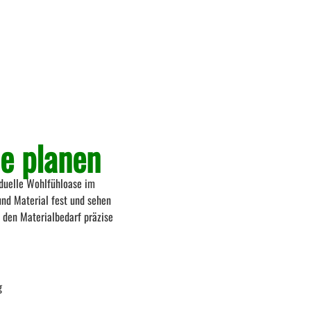
ne planen
iduelle Wohlfühloase im
nd Material fest und sehen
e den Materialbedarf präzise
g