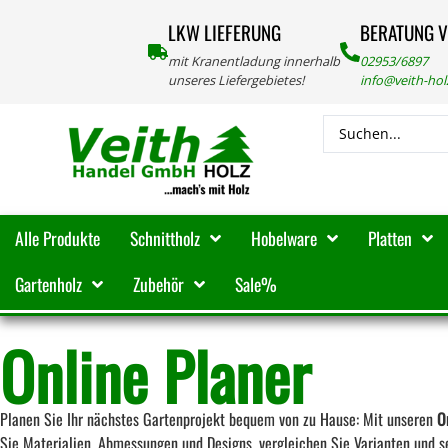
LKW LIEFERUNG
BERATUNG 
mit Kranentladung innerhalb
02953/6897
unseres Liefergebietes!
info@veith-ho
Alle Produkte
Schnittholz
Hobelware
Platten
Gartenholz
Zubehör
Sale%
Online Planer
Planen Sie Ihr nächstes Gartenprojekt bequem von zu Hause: Mit unseren
O
Sie Materialien, Abmessungen und Designs, vergleichen Sie Varianten und seh