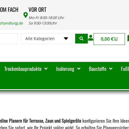
VOM FACH
VOR ORT
Mo-Fr 8:00-18:00 Uhr
lzhandlung.de
Sa 9:00-13:00Uhr
Alle Kategorien
0,00
€
Trockenbauprodukte
Isolierung
Baustoffe
Fuß
nline Planern für Terrasse, Zaun und Spielgeräte
konfigurieren Sie Ihre Idee
en Sie sofort, wie Ihr Projekt später wirkt. So erhalten Sie Planungssicher