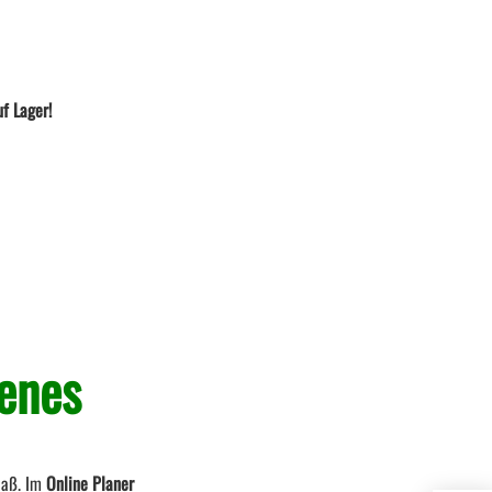
f Lager!
genes
Maß. Im
Online Planer