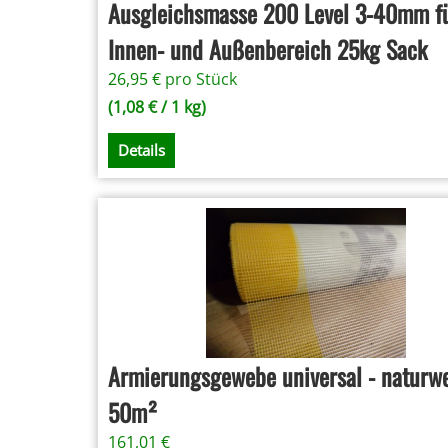
Ausgleichsmasse 200 Level 3-40mm f
Innen- und Außenbereich 25kg Sack
26,95
€
pro Stück
(
1,08
€
/ 1 kg)
Details
Armierungsgewebe universal - naturwe
50m²
161,01
€