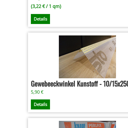
(
3,22
€
/ 1 qm)
Details
Gewebeeckwinkel Kunstoff - 10/15x25
5,90
€
Details