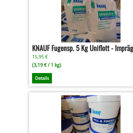
KNAUF Fugensp. 5 Kg Uniflott - Impräg
15,95
€
(
3,19
€
/ 1 kg)
Details