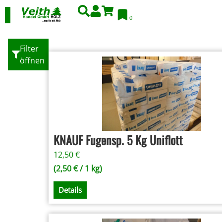
0
Filter
öffnen
KNAUF Fugensp. 5 Kg Uniflott
12,50
€
(
2,50
€
/ 1 kg)
Details