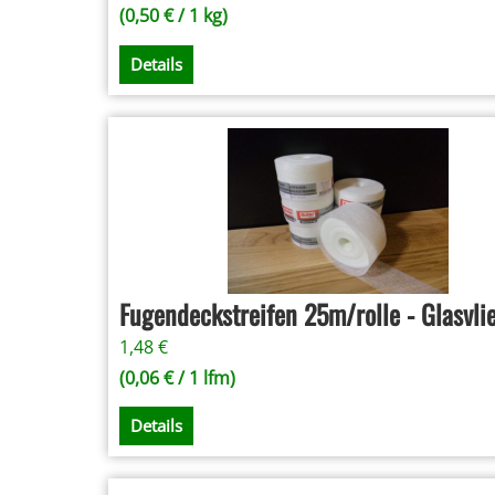
(
0,50
€
/ 1 kg)
Details
Fugendeckstreifen 25m/rolle - Glasvli
1,48
€
(
0,06
€
/ 1 lfm)
Details