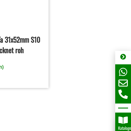
/Ta 31x52mm S10
ocknet roh
m)
Katalog