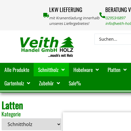
LKW LIEFERUNG
BERATUNG 
mit Kranentladung innerhalb
02953/6897
unseres Liefergebietes!
info@veith-ho
Alle Produkte
Schnittholz
Hobelware
Platten
Gartenholz
Zubehör
Sale%
Latten
Kategorie