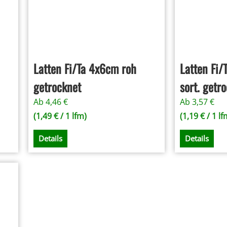
Latten Fi/Ta 4x6cm roh
Latten Fi
getrocknet
sort. getr
Ab
4,46
€
Ab
3,57
€
(
1,49
€
/ 1 lfm)
(
1,19
€
/ 1 lf
Details
Details