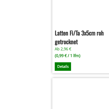
Latten Fi/Ta 3x5cm roh
getrocknet
Ab
2,96
€
(
0,99
€
/ 1 lfm)
Details