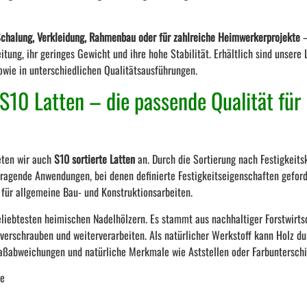
Schalung, Verkleidung, Rahmenbau oder für zahlreiche Heimwerkerprojekte
–
tung, ihr geringes Gewicht und ihre hohe Stabilität. Erhältlich sind unsere 
owie in unterschiedlichen Qualitätsausführungen.
S10 Latten – die passende Qualität für 
eten wir auch
S10 sortierte Latten
an. Durch die Sortierung nach Festigkeits
tragende Anwendungen, bei denen definierte Festigkeitseigenschaften geford
g für allgemeine Bau- und Konstruktionsarbeiten.
eliebtesten heimischen Nadelhölzern. Es stammt aus nachhaltiger Forstwirtsc
, verschrauben und weiterverarbeiten. Als natürlicher Werkstoff kann Holz d
aßabweichungen und natürliche Merkmale wie Aststellen oder Farbunterschie
ne
6 cm