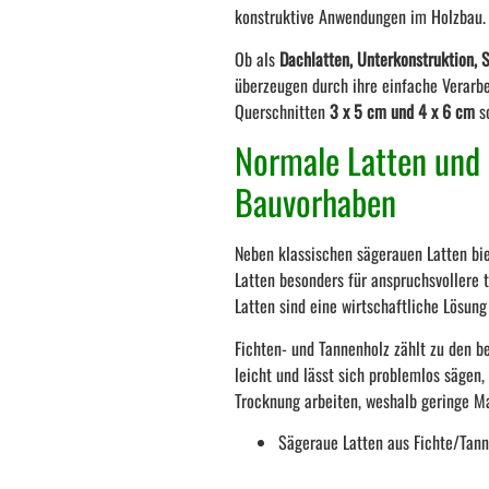
konstruktive Anwendungen im Holzbau.
Ob als
Dachlatten, Unterkonstruktion, 
überzeugen durch ihre einfache Verarbei
Querschnitten
3 x 5 cm und 4 x 6 cm
s
Normale Latten und 
Bauvorhaben
Neben klassischen sägerauen Latten bi
Latten besonders für anspruchsvollere 
Latten sind eine wirtschaftliche Lösun
Fichten- und Tannenholz zählt zu den b
leicht und lässt sich problemlos sägen
Trocknung arbeiten, weshalb geringe M
Sägeraue Latten aus Fichte/Tan
Abmessungen 3 x 5 cm und 4 x 