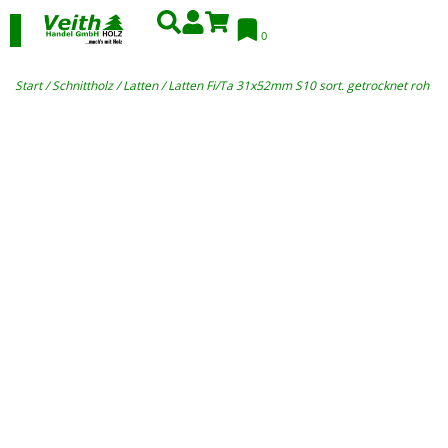
0
Start
/
Schnittholz
/
Latten
/ Latten Fi/Ta 31x52mm S10 sort. getrocknet roh