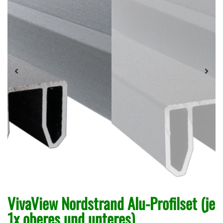
VivaView Nordstrand Alu-Profilset (je
1x oberes und unteres)