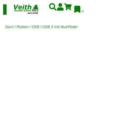
0
Start
/
Platten
/
OSB
/ OSB 3 mit Nut/Feder