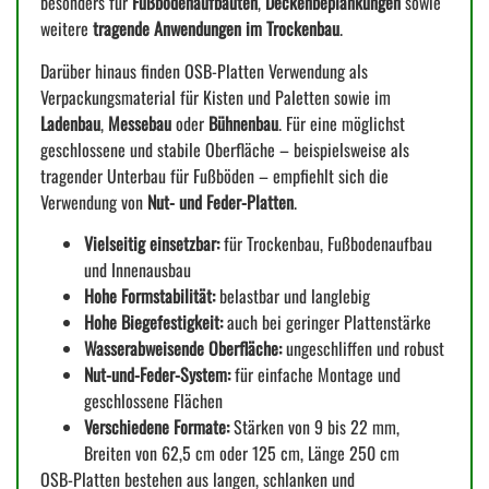
besonders für
Fußbodenaufbauten
,
Deckenbeplankungen
sowie
weitere
tragende Anwendungen im Trockenbau
.
Darüber hinaus finden OSB-Platten Verwendung als
Verpackungsmaterial für Kisten und Paletten sowie im
Ladenbau
,
Messebau
oder
Bühnenbau
. Für eine möglichst
geschlossene und stabile Oberfläche – beispielsweise als
tragender Unterbau für Fußböden – empfiehlt sich die
Verwendung von
Nut- und Feder-Platten
.
Vielseitig einsetzbar:
für Trockenbau, Fußbodenaufbau
und Innenausbau
Hohe Formstabilität:
belastbar und langlebig
Hohe Biegefestigkeit:
auch bei geringer Plattenstärke
Wasserabweisende Oberfläche:
ungeschliffen und robust
Nut-und-Feder-System:
für einfache Montage und
geschlossene Flächen
Verschiedene Formate:
Stärken von 9 bis 22 mm,
Breiten von 62,5 cm oder 125 cm, Länge 250 cm
OSB-Platten bestehen aus langen, schlanken und