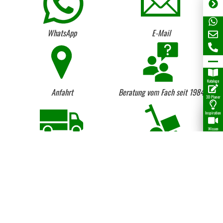
WhatsApp
E-Mail
Kataloge
Anfahrt
Beratung vom Fach seit 1984
3D Planer
Inspiration
Wissen
Lieferung per LKW und
Kostenloser Anhängerverleih
Kranentladung
Umtausch von Lagerware
Firmen-Historie