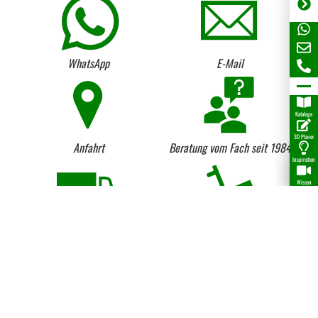
WhatsApp
E-Mail
Kataloge
3D Planer
Anfahrt
Beratung vom Fach seit 1984
Inspiration
Wissen
Lieferung per LKW und
Kostenloser Anhängerverleih
Kranentladung