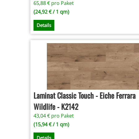
65,88
€
pro Paket
(
24,92
€
/ 1 qm)
Details
Laminat Classic Touch - Eiche Ferrara
Wildlife - K2142
43,04
€
pro Paket
(
15,94
€
/ 1 qm)
Details