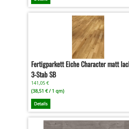
Fertigparkett Eiche Character matt lack
3-Stab SB
141,05
€
(
38,51
€
/ 1 qm)
Details