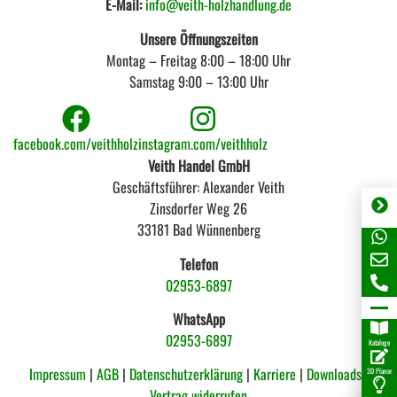
E-Mail:
info@veith-holzhandlung.de
Unsere Öffnungszeiten
Montag – Freitag 8:00 – 18:00 Uhr
Samstag 9:00 – 13:00 Uhr
facebook.com/veithholz
instagram.com/veithholz
Veith Handel GmbH
Geschäftsführer: Alexander Veith
Zinsdorfer Weg 26
33181 Bad Wünnenberg
Telefon
02953-6897
WhatsApp
02953-6897
Kataloge
Impressum
|
AGB
|
Datenschutzerklärung
|
Karriere
|
Downloads |
3D Planer
Vertrag widerrufen