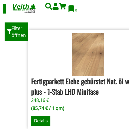
0
Filter
öffnen
Fertigparkett Eiche gebürstet Nat. öl 
plus - 1-Stab LHD Minifase
248,16
€
(
85,74
€
/ 1 qm)
Details