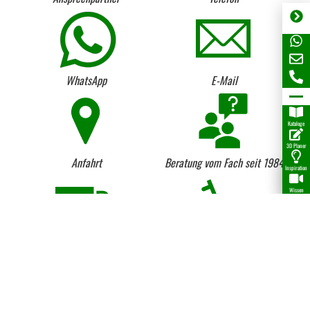
WhatsApp
E-Mail
Kataloge
3D Planer
Anfahrt
Beratung vom Fach seit 1984
Inspiration
Wissen
Lieferung per LKW und
Kostenloser Anhängerverleih
Kranentladung