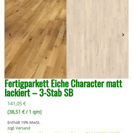
Fertigparkett Eiche Character matt
lackiert – 3-Stab SB
141,05
€
(
38,51
€
/ 1 qm)
Enthält 19% MwSt.
zzgl.
Versand