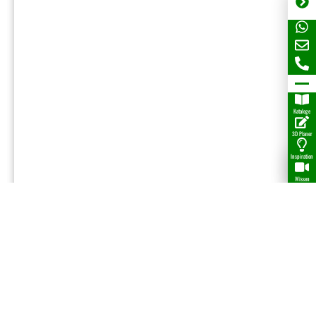
Kataloge
3D Planer
Inspiration
Wissen
Gipskartonplatte 12,5mm
Ab
5,43
€
Details