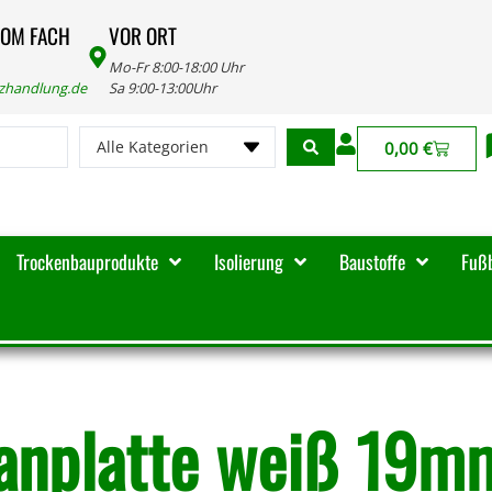
VOM FACH
VOR ORT
Mo-Fr 8:00-18:00 Uhr
lzhandlung.de
Sa 9:00-13:00Uhr
Alle Kategorien
0,00
€
Trockenbauprodukte
Isolierung
Baustoffe
Fuß
anplatte weiß 19m