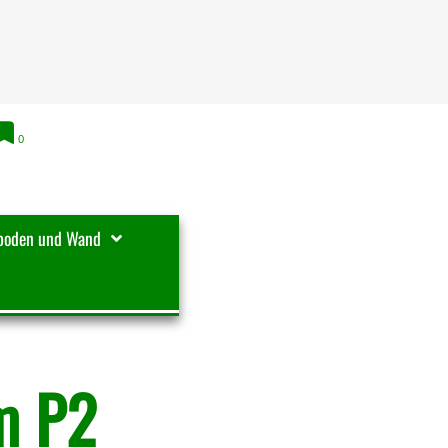
0
boden und Wand
m P2