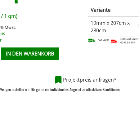
Variante
/ 1 qm)
19mm x 207cm x
19% MwSt.
280cm
and
r
Nicht auf Lager,
Auf Lager
02953-6897
IN DEN WARENKORB
Projektpreis anfragen*
Mengen erstellen wir Dir gerne ein individuelles Angebot zu attraktiven Konditionen.