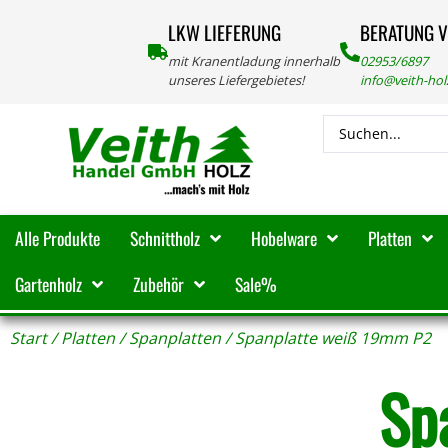
LKW LIEFERUNG
BERATUNG 
mit Kranentladung innerhalb
02953/6897
unseres Liefergebietes!
info@veith-ho
Alle Produkte
Schnittholz
Hobelware
Platten
Gartenholz
Zubehör
Sale%
Start
/
Platten
/
Spanplatten
/ Spanplatte weiß 19mm P2
Sp