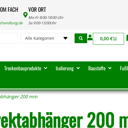
VOM FACH
VOR ORT
Mo-Fr 8:00-18:00 Uhr
lzhandlung.de
Sa 9:00-13:00Uhr
Alle Kategorien
0,00
€
Trockenbauprodukte
Isolierung
Baustoffe
Fuß
tabhänger 200 mm
rektabhänger 200