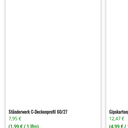
Ständerwerk C-Deckenprofil 60/27
Gipskarton
7,95
€
12,47
€
(
1,99
€
/ 1 lfm)
(
4,99
€
/ 