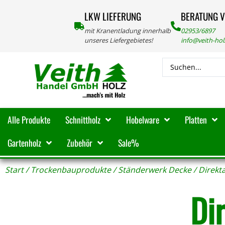
LKW LIEFERUNG
BERATUNG 
mit Kranentladung innerhalb
02953/6897
unseres Liefergebietes!
info@veith-ho
Alle Produkte
Schnittholz
Hobelware
Platten
Gartenholz
Zubehör
Sale%
Start
/
Trockenbauprodukte
/
Ständerwerk Decke
/ Direk
Di