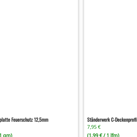
platte Feuerschutz 12,5mm
Ständerwerk C-Deckenprofi
7,95
€
1 qm)
(
1,99
€
/ 1 lfm)