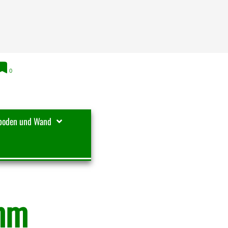
0
boden und Wand
 mm