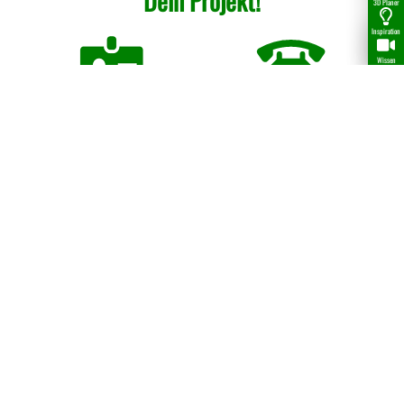
Dein Projekt!
3D Planer
Inspiration
Wissen
Ansprechpartner
Telefon
WhatsApp
E-Mail
Anfahrt
Beratung vom Fach seit 1984