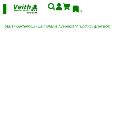
0
Start
/
Gartenholz
/
Zaunpfähle
/ Zaunpfahl rund KDI grün 8cm