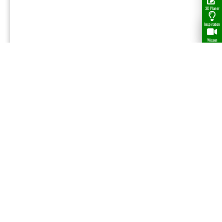
3D Planer
Inspiration
Wissen
Pfostenschraube 8x40, Btl. a. 8 Stk.
3,95
€
pro Beutel