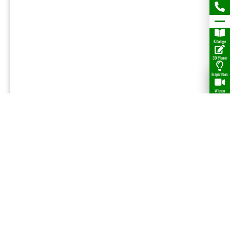
Kataloge
3D Planer
Inspiration
Wissen
Roll- & Streichset
26,88
€
Details
Fordere uns heraus, wir freuen uns auf
Dein Projekt!