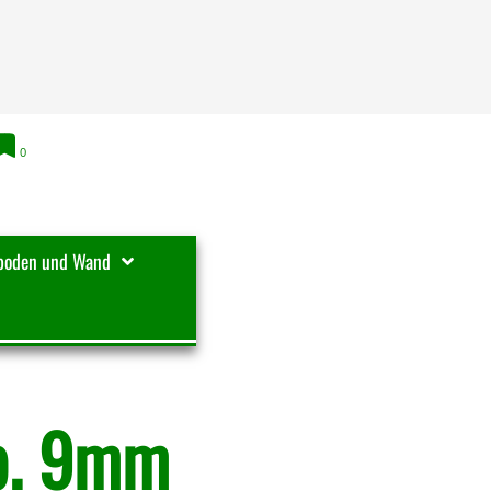
0
boden und Wand
ip. 9mm