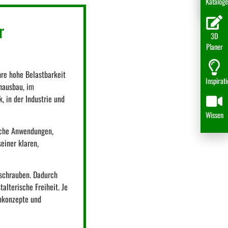
Katalog
r
3D
Planer
ihre hohe Belastbarkeit
Inspirat
nausbau, im
 in der Industrie und
Wissen
ische Anwendungen,
einer klaren,
rschrauben. Dadurch
alterische Freiheit. Je
gnkonzepte und