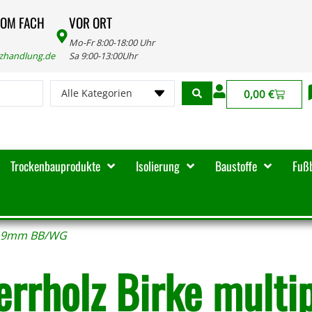
VOM FACH
VOR ORT
Mo-Fr 8:00-18:00 Uhr
lzhandlung.de
Sa 9:00-13:00Uhr
Alle Kategorien
0,00
€
Trockenbauprodukte
Isolierung
Baustoffe
Fuß
p. 9mm BB/WG
errholz Birke mult