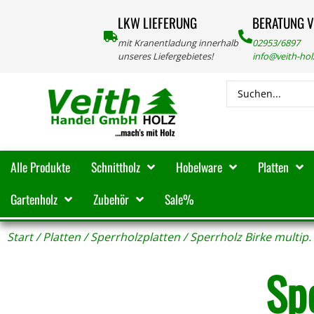
LKW LIEFERUNG
BERATUNG 
mit Kranentladung innerhalb
02953/6897
unseres Liefergebietes!
info@veith-ho
Alle Produkte
Schnittholz
Hobelware
Platten
Gartenholz
Zubehör
Sale%
Start
/
Platten
/
Sperrholzplatten
/ Sperrholz Birke multi
Sp