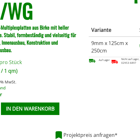
B/WG
-Multiplexplatten aus Birke mit heller
Variante
. Stabil, formbeständig und vielseitig für
 Innenausbau, Konstruktion und
9mm x 125cm x
usbau.
250cm
Nicht auf Lager,
Auf Lager
pro Stück
02953-6897
/ 1 qm)
19% MwSt.
and
r
IN DEN WARENKORB
Projektpreis anfragen*