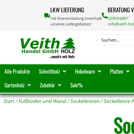
LKW LIEFERUNG
BERATUNG 
mit Kranentladung innerhalb
02953/6897
unseres Liefergebietes!
info@veith-ho
Alle Produkte
Schnittholz
Hobelware
Platten
Gartenholz
Zubehör
Sale%
Start
/
Fußboden und Wand
/
Sockelleisten
/ Sockelleiste 
So