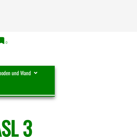
0
boden und Wand
ASL 3