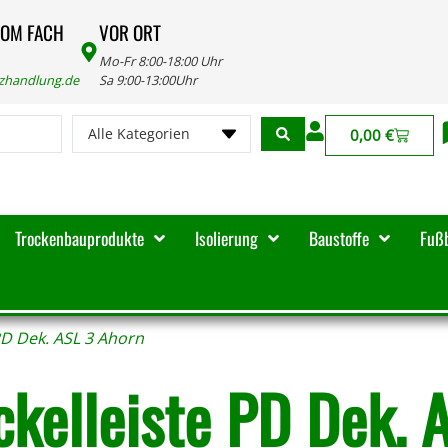
VOM FACH
VOR ORT
Mo-Fr 8:00-18:00 Uhr
lzhandlung.de
Sa 9:00-13:00Uhr
Alle Kategorien
0,00
€
Trockenbauprodukte
Isolierung
Baustoffe
Fuß
PD Dek. ASL 3 Ahorn
ckelleiste PD Dek. 