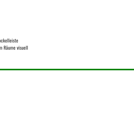
ockelleiste
um Räume visuell