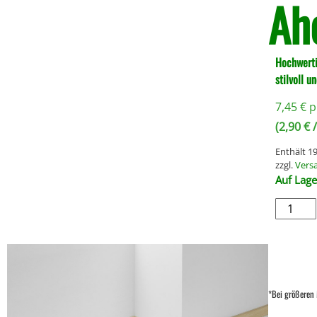
Ah
Hochwerti
stilvoll u
7,45
€
p
(
2,90
€
/
Enthält 
zzgl.
Vers
Auf Lage
*Bei größeren 