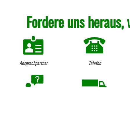
Fordere uns heraus, 
Ansprechpartner
Telefon
Beratung vom Fach seit 1984
Lieferung per LKW und
Kranentladung
Ganz einfach liefern lassen...