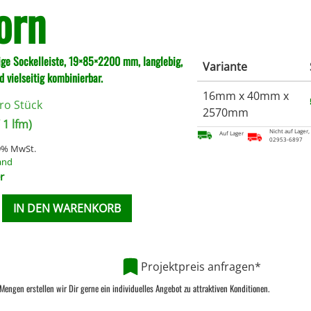
orn
ge Sockelleiste, 19×85×2200 mm, langlebig,
Variante
nd vielseitig kombinierbar.
16mm x 40mm x
ro Stück
2570mm
 1 lfm)
Nicht auf Lager,
Auf Lager
02953-6897
19% MwSt.
and
r
IN DEN WARENKORB
Projektpreis anfragen*
Mengen erstellen wir Dir gerne ein individuelles Angebot zu attraktiven Konditionen.