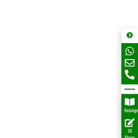
Katalog
3D
Planer