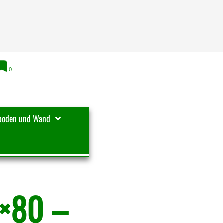
0
boden und Wand
8×80 –