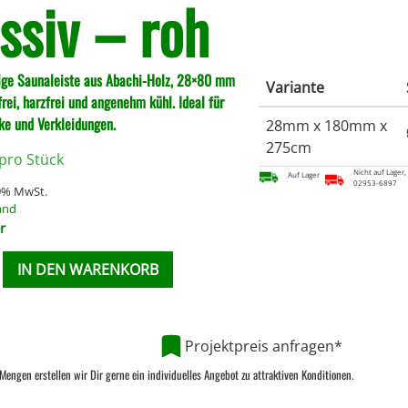
ssiv – roh
ge Saunaleiste aus Abachi-Holz, 28×80 mm
Variante
frei, harzfrei und angenehm kühl. Ideal für
e und Verkleidungen.
28mm x 180mm x
275cm
pro Stück
Nicht auf Lager,
Auf Lager
02953-6897
19% MwSt.
and
r
IN DEN WARENKORB
Projektpreis anfragen*
Mengen erstellen wir Dir gerne ein individuelles Angebot zu attraktiven Konditionen.