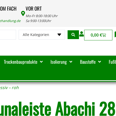
VOM FACH
VOR ORT
Mo-Fr 8:00-18:00 Uhr
lzhandlung.de
Sa 9:00-13:00Uhr
Alle Kategorien
0,00
€
Trockenbauprodukte
Isolierung
Baustoffe
Fuß
ssiv – roh
unaleiste Abachi 2