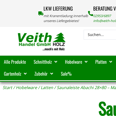
LKW LIEFERUNG
BERATUNG 
mit Kranentladung innerhalb
02953/6897
unseres Liefergebietes!
info@veith-ho
Alle Produkte
Schnittholz
Hobelware
Platten
Gartenholz
Zubehör
Sale%
Start
/
Hobelware
/
Latten
/ Saunaleiste Abachi 28×80 – Ma
Sa