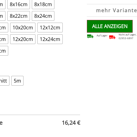
cm
8x16cm
8x18cm
mehr Variante
cm
8x22cm
8x24cm
ALLE ANZEIGEN
0cm
10x20cm
12x12cm
Nicht auf Lager,
Auf Lager
6cm
12x20cm
12x24cm
02953-6897
4cm
itt
5m
e
16,24
€