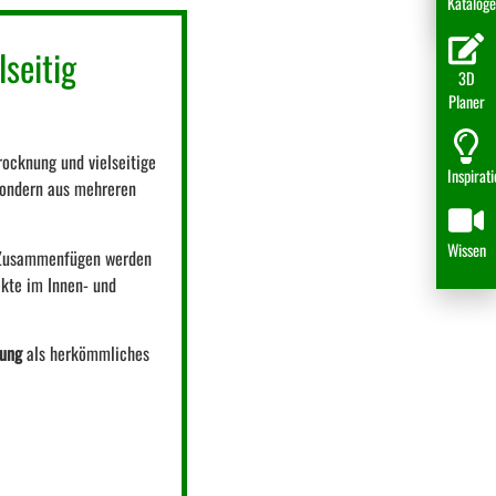
Katalog
lseitig
3D
Planer
ocknung und vielseitige
Inspirat
sondern aus mehreren
Wissen
em Zusammenfügen werden
ekte im Innen- und
dung
als herkömmliches