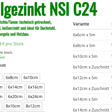
ilgezinkt NSI C24
ichte/Tanne: technisch getrocknet,
Variante
, keilverzinkt und ideal für Dachstuhl,
Pergola und Holzbau.
6x6cm x 5m
24
€
pro Stück
6x8cm x 5m
19% MwSt.
6x10cm x 5m
and
nitt
6x10cm x Zuschnitt
m
6x8cm
6x10cm
6x12cm x 5m
cm
6x14cm
6x16cm
6x12cm x Zuschnitt
cm
6x20cm
6x24cm
6x14cm x 5m
m
8x10cm
8x12cm
6x14cm x Zuschnitt