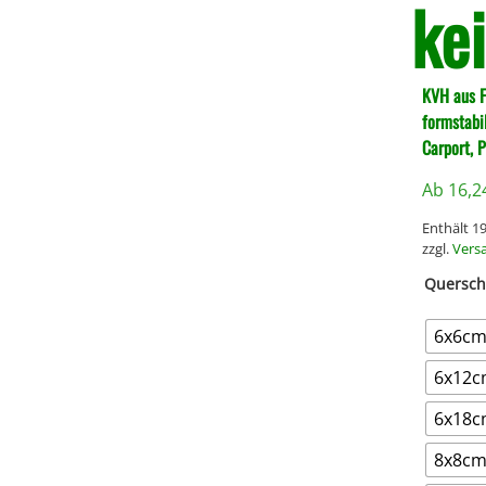
ke
KVH aus F
formstabil
Carport, 
Ab
16,
Enthält 
zzgl.
Vers
Quersch
6x6c
6x12
6x18
8x8c