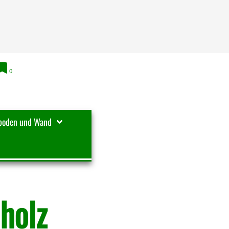
0
boden und Wand
holz