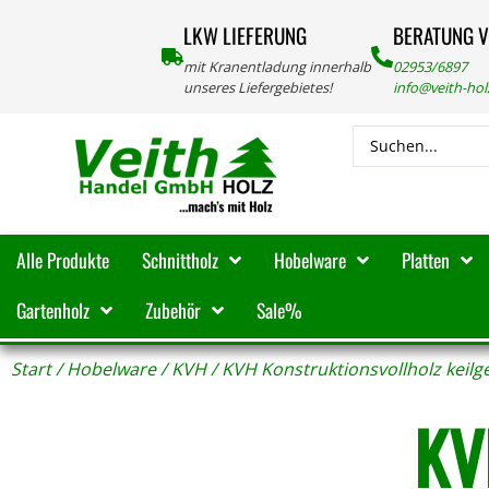
LKW LIEFERUNG
BERATUNG 
mit Kranentladung innerhalb
02953/6897
unseres Liefergebietes!
info@veith-ho
Alle Produkte
Schnittholz
Hobelware
Platten
Gartenholz
Zubehör
Sale%
Start
/
Hobelware
/
KVH
/ KVH Konstruktionsvollholz keilg
KV