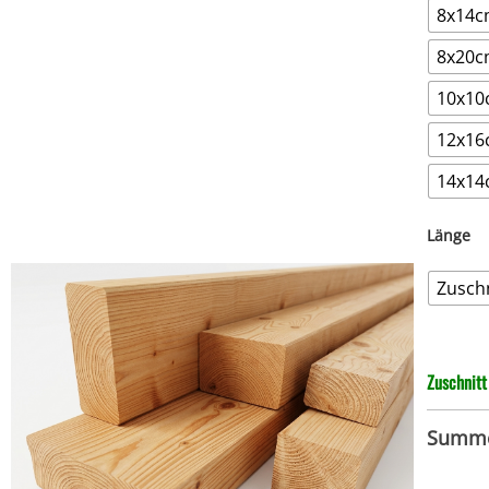
8x14
8x20
10x1
12x1
14x1
Länge
Zuschn
Zuschnitt
Summ