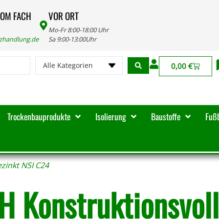
VOM FACH
VOR ORT
Mo-Fr 8:00-18:00 Uhr
lzhandlung.de
Sa 9:00-13:00Uhr
Alle Kategorien
0,00
€
Trockenbauprodukte
Isolierung
Baustoffe
Fuß
ezinkt NSI C24
H Konstruktionsvoll