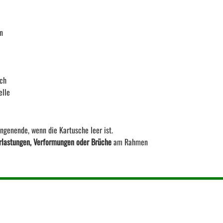
en
uch
elle
genende, wenn die Kartusche leer ist.
rlastungen, Verformungen oder Brüche
am Rahmen