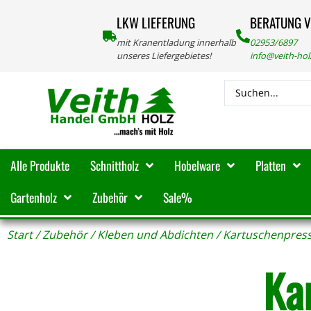
LKW LIEFERUNG
BERATUNG 
mit Kranentladung innerhalb
02953/6897
unseres Liefergebietes!
info@veith-ho
Alle Produkte
Schnittholz
Hobelware
Platten
Gartenholz
Zubehör
Sale%
Start
/
Zubehör
/
Kleben und Abdichten
/ Kartuschenpress
Ka