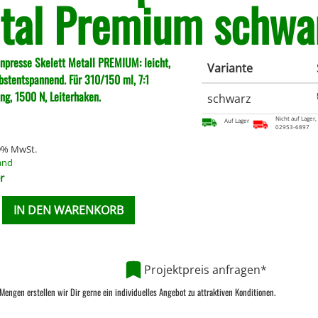
tal Premium schwa
npresse Skelett Metall PREMIUM: leicht,
Variante
lbstentspannend. Für 310/150 ml, 7:1
ng, 1500 N, Leiterhaken.
schwarz
Nicht auf Lager,
Auf Lager
02953-6897
19% MwSt.
and
r
IN DEN WARENKORB
Projektpreis anfragen*
Mengen erstellen wir Dir gerne ein individuelles Angebot zu attraktiven Konditionen.