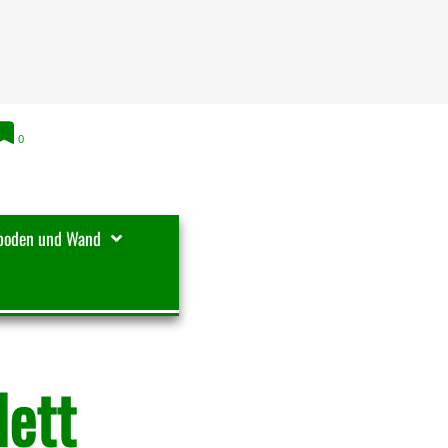
0
boden und Wand
lett