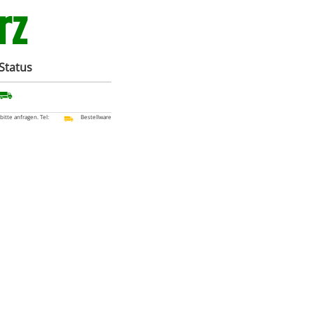
rz
Status
 bitte anfragen. Tel:
Bestellware