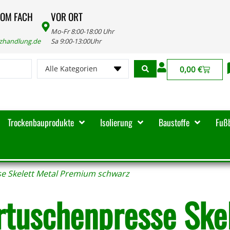
VOM FACH
VOR ORT
Mo-Fr 8:00-18:00 Uhr
lzhandlung.de
Sa 9:00-13:00Uhr
Alle Kategorien
0,00
€
Trockenbauprodukte
Isolierung
Baustoffe
Fuß
e Skelett Metal Premium schwarz
rtuschenpresse Ske