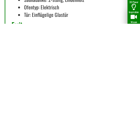
3D Planer
Ofentyp: Elektrisch
Inspiration
Tür: Einflügelige Glastür
Fazit
Wissen
Die Innensauna Alaska Corner ist die perfekte Wahl für alle,
die eine großzügige Ecksauna für 5 Personen mit hochwertiger
Ausstattung und natürlichem Holzdesign suchen. Komfortabel,
langlebig und ideal für entspannte Saunagänge im eigenen
Zuhause.
Fordere uns heraus, wir freuen uns auf