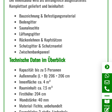
Die Innensauna wird als umfangreich ausgestattetes
Komplettset geliefert und beinhaltet:
Bauzeichnung & Befestigungsmaterial
Bodengitter
Saunaleuchte
Lüftungsgitter
Rückenlehnen & Kopfstützen
Schutzgitter & Schutzmantel
Zwischenbankpaneel
Technische Daten im Überblick
Kapazität: bis zu 5 Personen
Außenmaße (L × B): 206 × 206 cm
Innenfläche: ca. 4 m²
Rauminhalt: ca. 7,5 m³
Firsthöhe: 204 cm
Wandstärke: 40 mm
Material: Fichte, unbehandelt
Kataloge
Saunabänke: 2-stufig, Lindenholz