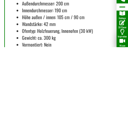
Außendurchmesser: 200 cm
Innendurchmesser: 190 cm
Höhe außen / innen: 105 cm / 90 cm
Kataloge
Wandstärke: 42 mm
3D Planer
Ofentyp: Holzfeuerung, Innenofen (30 kW)
Gewicht: ca. 300 kg
Inspiration
Vormontiert: Nein
Wissen
Fazit
Dieser Badezuber Ø 200 cm aus Fichte mit integriertem
Edelstahl-Holzofen ist die ideale Wahl für alle, die ein
großzügiges Platzangebot, kraftvolle Heizleistung und
klassische Holzoptik schätzen. Ein hochwertiger Holz-
Whirlpool für den Garten, der Funktionalität, Komfort und
langlebige Qualität vereint.