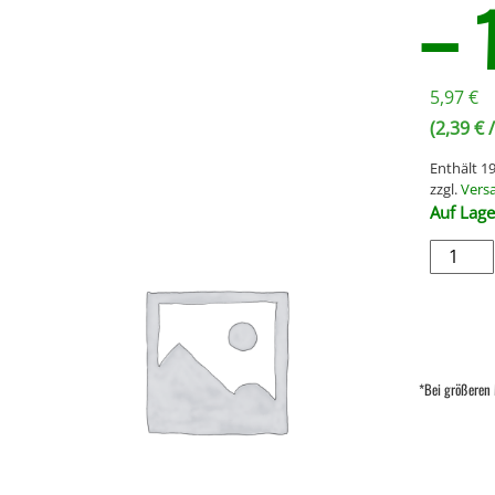
– 
5,97
€
(
2,39
€
/
Enthält 
zzgl.
Vers
Auf Lage
*Bei größeren 