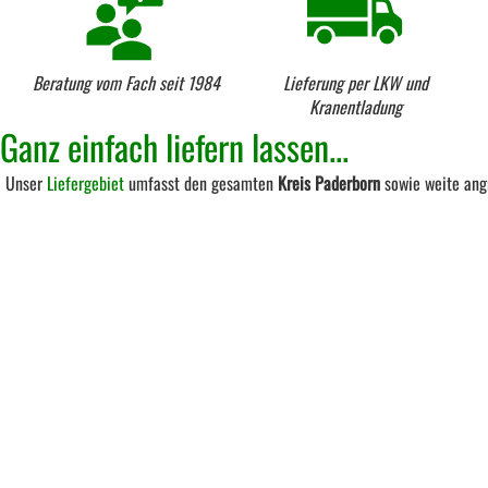
Beratung vom Fach seit 1984
Lieferung per LKW und
Kranentladung
Ganz einfach liefern lassen...
Unser
Liefergebiet
umfasst den gesamten
Kreis Paderborn
sowie weite ang
sind damit alle Holzkäufer jederzeit bestens versorgt!
Veith Handel GmbH
E-
Geschäftsführer: Alexander Veith
Zinsdorfer Weg 26
Mo
33181 Bad Wünnenberg
Telefon
02953-6897
facebook.com/
WhatsApp