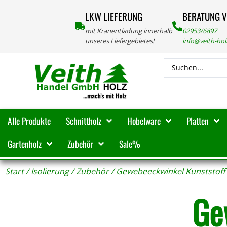
LKW LIEFERUNG
BERATUNG 
mit Kranentladung innerhalb
02953/6897
unseres Liefergebietes!
info@veith-ho
Alle Produkte
Schnittholz
Hobelware
Platten
Gartenholz
Zubehör
Sale%
Start
/
Isolierung
/
Zubehör
/ Gewebeeckwinkel Kunststoff
Ge