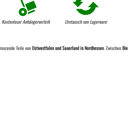
Kostenloser Anhängerverleih
Umtausch von Lagerware
renzende Teile von
Ostwestfalen und Sauerland in Nordhessen
. Zwischen
Bie
Mail:
info@veith-holzhandlung.de
Unsere Öffnungszeiten
ntag – Freitag 8:00 – 18:00 Uhr
Samstag 9:00 – 13:00 Uhr
veithholz
instagram.com/veithholz