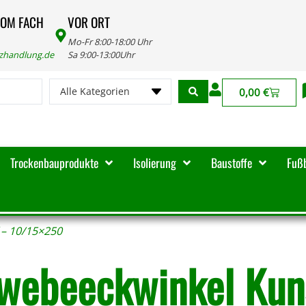
VOM FACH
VOR ORT
Mo-Fr 8:00-18:00 Uhr
lzhandlung.de
Sa 9:00-13:00Uhr
Alle Kategorien
0,00
€
Trockenbauprodukte
Isolierung
Baustoffe
Fuß
 – 10/15×250
webeeckwinkel Kuns