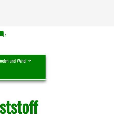
0
boden und Wand
tstoff