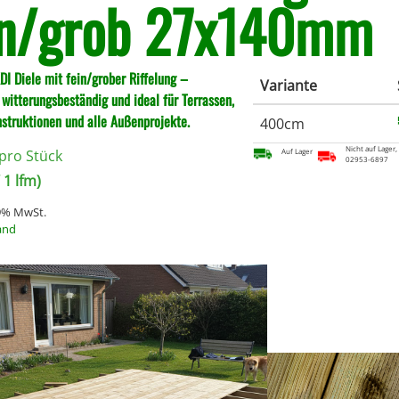
in/grob 27x140mm
DI Diele mit fein/grober Riffelung –
Variante
 witterungsbeständig und ideal für Terrassen,
struktionen und alle Außenprojekte.
400cm
Nicht auf Lager,
pro Stück
Auf Lager
02953-6897
 1 lfm)
19% MwSt.
and
m
IN DEN WARENKORB