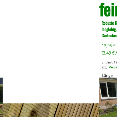
fe
Robuste K
langlebig,
Gartenkon
13,95
€
(
3,49
€
/
Enthält 
zzgl.
Vers
Länge
400c