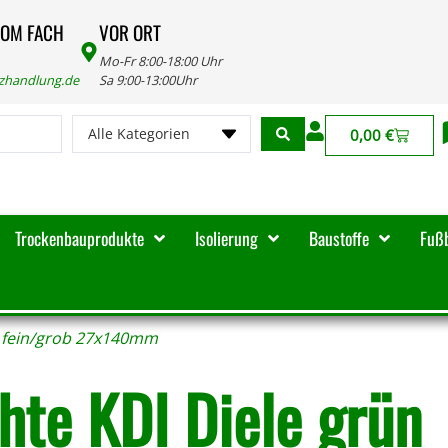
VOM FACH
VOR ORT
Mo-Fr 8:00-18:00 Uhr
lzhandlung.de
Sa 9:00-13:00Uhr
Alle Kategorien
0,00
€
Trockenbauprodukte
Isolierung
Baustoffe
Fuß
n fein/grob 27x140mm
chte KDI Diele grün