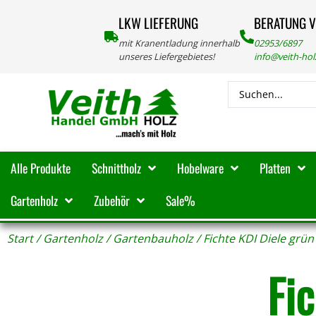
LKW LIEFERUNG
BERATUNG 
mit Kranentladung innerhalb
02953/6897
unseres Liefergebietes!
info@veith-ho
Alle Produkte
Schnittholz
Hobelware
Platten
Gartenholz
Zubehör
Sale%
Start
/
Gartenholz
/
Gartenbauholz
/ Fichte KDI Diele grü
Fi