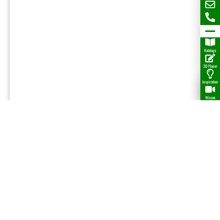
Kataloge
3D Planer
Inspiration
Wissen
Fußboden-Rollset
43,15
€
Details
Fordere uns heraus, wir freuen uns auf