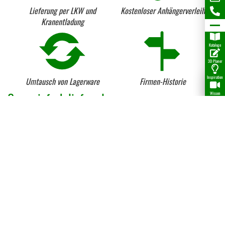
Lieferung per LKW und
Kostenloser Anhängerverleih
Kranentladung
Kataloge
3D Planer
Inspiration
Umtausch von Lagerware
Firmen-Historie
Ganz einfach liefern lassen...
Wissen
Unser
Liefergebiet
umfasst den gesamten
Kreis Paderborn
sowie
weite angrenzende Teile von
Ostwestfalen und Sauerland in
Nordhessen
. Zwischen
Bielefeld, Dortmund und Kassel
sind damit alle
Holzkäufer jederzeit bestens versorgt!