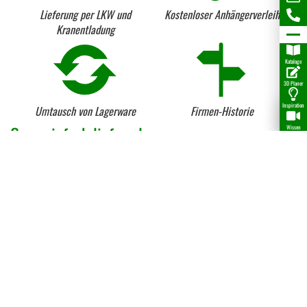
Lieferung per LKW und
Kostenloser Anhängerverleih
Kranentladung
Kataloge
3D Planer
Inspiration
Umtausch von Lagerware
Firmen-Historie
Ganz einfach liefern lassen...
Wissen
Unser
Liefergebiet
umfasst den gesamten
Kreis Paderborn
sowie
weite angrenzende Teile von
Ostwestfalen und Sauerland in
Nordhessen
. Zwischen
Bielefeld, Dortmund und Kassel
sind damit alle
Holzkäufer jederzeit bestens versorgt!