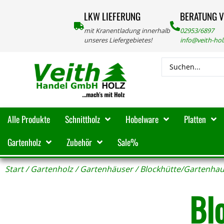
LKW LIEFERUNG
BERATUNG 
mit Kranentladung innerhalb
02953/6897
unseres Liefergebietes!
info@veith-ho
Alle Produkte
Schnittholz
Hobelware
Platten
Gartenholz
Zubehör
Sale%
Start
/
Gartenholz
/
Gartenhäuser
/ Blockhütte/Gartenha
Bl