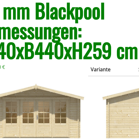
 mm Blackpool
messungen:
40xB440xH259 cm
0
€
Variante
19% MwSt.
259cm x 440cm x
and
340cm
it ab 10 Werktage
Nicht auf Lager,
Auf Lager
02953-6897
IN DEN WARENKORB
Projektpreis anfragen*