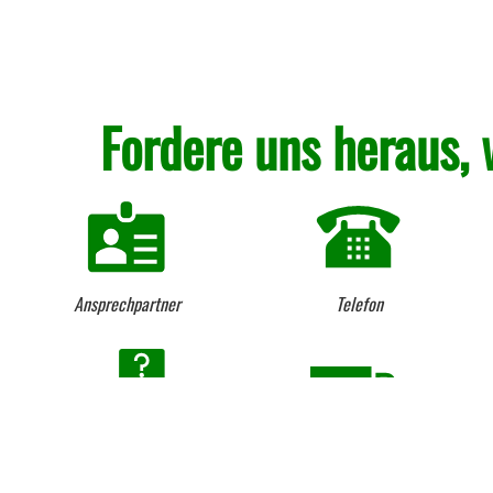
Fordere uns heraus, 
Ansprechpartner
Telefon
Beratung vom Fach seit 1984
Lieferung per LKW und
Kranentladung