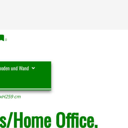
0
boden und Wand
0xH259 cm
s/Home Office,