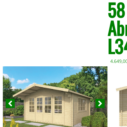
58
Ab
L3
4.649,0
Enthält 
zzgl.
Vers
Lieferze