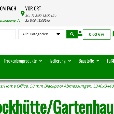
VOM FACH
VOR ORT
Mo-Fr 8:00-18:00 Uhr
lzhandlung.de
Sa 9:00-13:00Uhr
Alle Kategorien
0,00
€
Trockenbauprodukte
Isolierung
Baustoffe
Fuß
us/Home Office, 58 mm Blackpool Abmessungen: L340xB44
ockhütte/Gartenhau