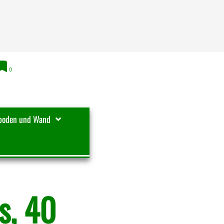
0
boden und Wand
s, 40