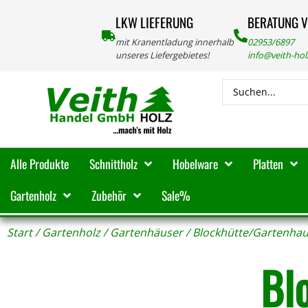
LKW LIEFERUNG
BERATUNG 
mit Kranentladung innerhalb
02953/6897
unseres Liefergebietes!
info@veith-ho
Alle Produkte
Schnittholz
Hobelware
Platten
Gartenholz
Zubehör
Sale%
Start
/
Gartenholz
/
Gartenhäuser
/ Blockhütte/Gartenha
Bl