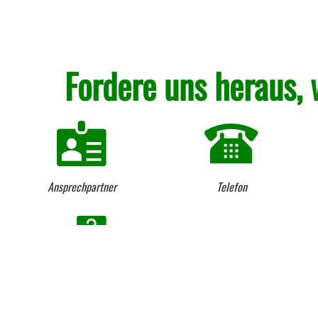
Fordere uns heraus, 
Ansprechpartner
Telefon
Beratung vom Fach seit 1984
Lieferung per LKW und
Kranentladung