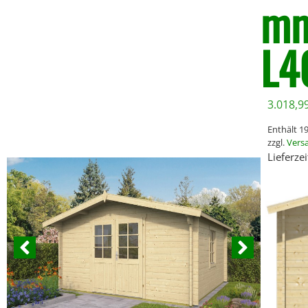
mm
L4
3.018,9
Enthält 
zzgl.
Vers
Lieferze
*Bei größeren 