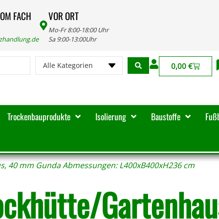
VOM FACH
VOR ORT
Mo-Fr 8:00-18:00 Uhr
lzhandlung.de
Sa 9:00-13:00Uhr
Alle Kategorien
0,00
€
Trockenbauprodukte
Isolierung
Baustoffe
Fuß
us, 40 mm Gunda Abmessungen: L400xB400xH236 cm
ockhütte/Gartenhau