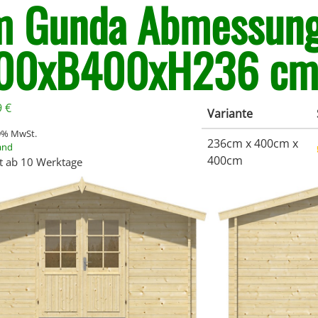
 Gunda Abmessung
00xB400xH236 c
9
€
Variante
19% MwSt.
236cm x 400cm x
and
400cm
it ab 10 Werktage
Nicht auf Lager,
Auf Lager
02953-6897
IN DEN WARENKORB
Projektpreis anfragen*
Mengen erstellen wir Dir gerne ein individuelles Angebot zu attraktiven Konditionen.