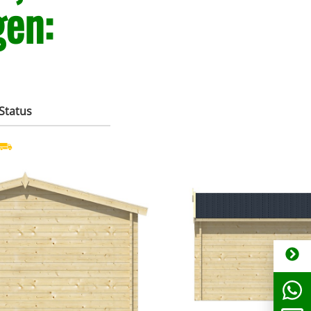
en:
m
Status
 bitte anfragen. Tel:
Bestellware