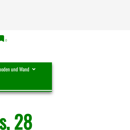
0
boden und Wand
s, 28