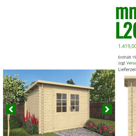
mm
L2
1.419,0
Enthält 
zzgl.
Vers
Lieferze
*Bei größeren 