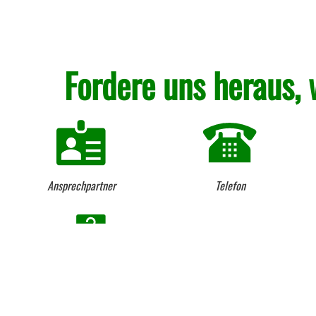
Fordere uns heraus, 
Ansprechpartner
Telefon
Beratung vom Fach seit 1984
Lieferung per LKW und
Kranentladung