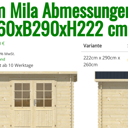
 Mila Abmessunge
60xB290xH222 cm
0
€
Variante
19% MwSt.
222cm x 290cm x
and
260cm
it ab 10 Werktage
Nicht auf Lager,
Auf Lager
02953-6897
IN DEN WARENKORB
Projektpreis anfragen*
Mengen erstellen wir Dir gerne ein individuelles Angebot zu attraktiven Konditionen.