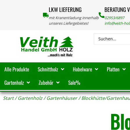
LKW LIEFERUNG
BERATUNG 
mit Kranentladung innerhalb
02953/6897
unseres Liefergebietes!
info@veith-ho
Alle Produkte
Schnittholz
Hobelware
Platten
Gartenholz
Zubehör
Sale%
Start
/
Gartenholz
/
Gartenhäuser
/ Blockhütte/Gartenha
Bl