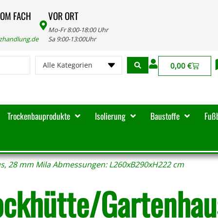
VOM FACH
VOR ORT
Mo-Fr 8:00-18:00 Uhr
lzhandlung.de
Sa 9:00-13:00Uhr
Alle Kategorien
0,00
€
Trockenbauprodukte
Isolierung
Baustoffe
Fuß
us, 28 mm Mila Abmessungen: L260xB290xH222 cm
ockhütte/Gartenhau