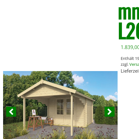
mm
L2
1.839,0
Enthält 
zzgl.
Vers
Lieferze
*Bei größeren 