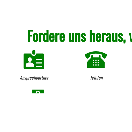
Fordere uns heraus, 
Ansprechpartner
Telefon
Beratung vom Fach seit 1984
Lieferung per LKW und
Kranentladung