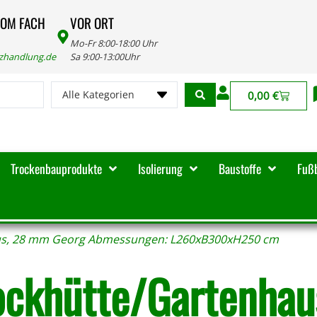
VOM FACH
VOR ORT
Mo-Fr 8:00-18:00 Uhr
lzhandlung.de
Sa 9:00-13:00Uhr
Alle Kategorien
0,00
€
Trockenbauprodukte
Isolierung
Baustoffe
Fuß
us, 28 mm Georg Abmessungen: L260xB300xH250 cm
ockhütte/Gartenhau