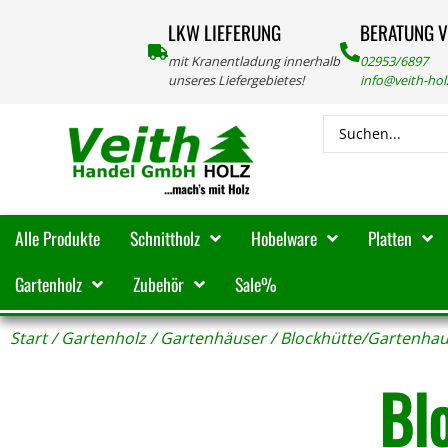
LKW LIEFERUNG
BERATUNG 
mit Kranentladung innerhalb
02953/6897
unseres Liefergebietes!
info@veith-ho
Alle Produkte
Schnittholz
Hobelware
Platten
Gartenholz
Zubehör
Sale%
Start
/
Gartenholz
/
Gartenhäuser
/ Blockhütte/Gartenha
Bl