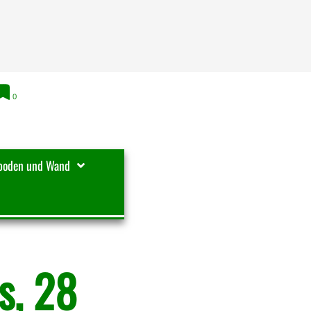
0
boden und Wand
s, 28