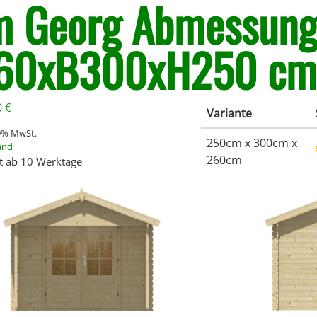
 Georg Abmessung
60xB300xH250 c
0
€
Variante
19% MwSt.
250cm x 300cm x
and
260cm
it ab 10 Werktage
Nicht auf Lager,
Auf Lager
02953-6897
IN DEN WARENKORB
Projektpreis anfragen*
Mengen erstellen wir Dir gerne ein individuelles Angebot zu attraktiven Konditionen.