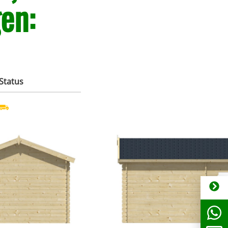
en:
m
Status
 bitte anfragen. Tel:
Bestellware