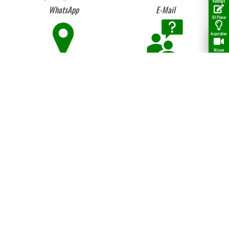
Kataloge
WhatsApp
E-Mail
3D Planer
Inspiration
Wissen
Anfahrt
Beratung vom Fach seit 1984
Lieferung per LKW und
Kostenloser Anhängerverleih
Kranentladung
Umtausch von Lagerware
Firmen-Historie
Ganz einfach liefern lassen...