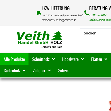
LKW LIEFERUNG
BERATUNG 
mit Kranentladung innerhalb
02953/6897
unseres Liefergebietes!
info@veith-ho
Alle Produkte
Schnittholz
Hobelware
Platten
Gartenholz
Zubehör
Sale%