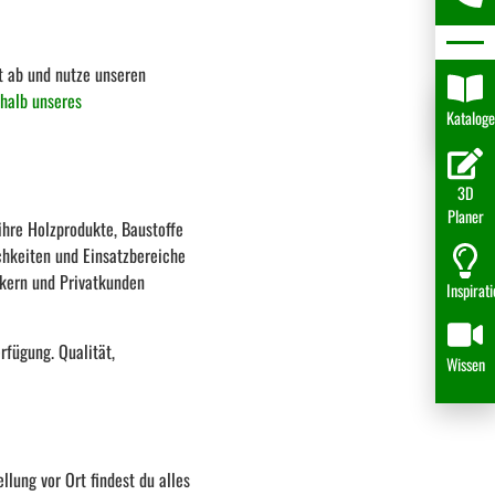
t ab und nutze unseren
rhalb unseres
Katalog
3D
Planer
ihre Holzprodukte, Baustoffe
chkeiten und Einsatzbereiche
rkern und Privatkunden
Inspirat
rfügung. Qualität,
Wissen
lung vor Ort findest du alles